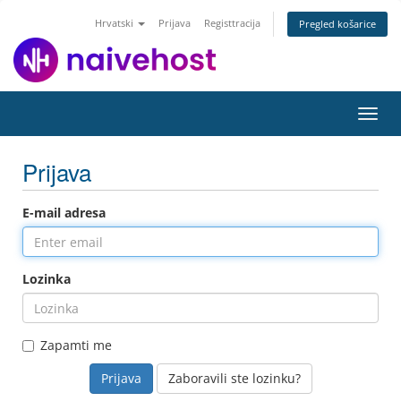
Hrvatski
Prijava
Registtracija
Pregled košarice
Toggl
navig
Prijava
E-mail adresa
Lozinka
Zapamti me
Zaboravili ste lozinku?