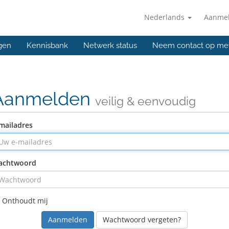
Nederlands
Aanme
gen
Kennisbank
Netwerk status
Neem contact op me
Aanmelden
veilig & eenvoudig
mailadres
achtwoord
Onthoudt mij
Wachtwoord vergeten?