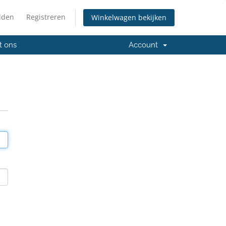
lden
Registreren
Winkelwagen bekijken
t ons
Account