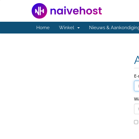
Home
Winkel
Nieuws & Aankondigin
E-
W