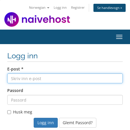
Norwegian
Logg inn
Registrer
Se handlevogn »
Bytt
navig
Logg inn
E-post *
Passord
Husk meg
Glemt Passord?