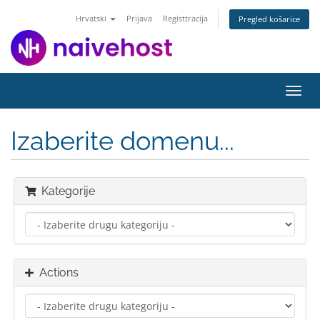
Hrvatski
Prijava
Registtracija
Pregled košarice
Toggl
navig
Izaberite domenu...
Kategorije
Actions